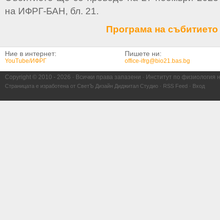
на ИФРГ-БАН, бл. 21.
Програма на събитието
Ние в интернет:
Пишете ни:
YouTube/ИФРГ
office-ifrg@bio21.bas.bg
Copyright © 2010 -
2026 · Всички права запазени · Институт по физиология 
Страницата е изработена от
СветЪ Дизайн Диджитал Студио
·
RSS Feed
·
Вход