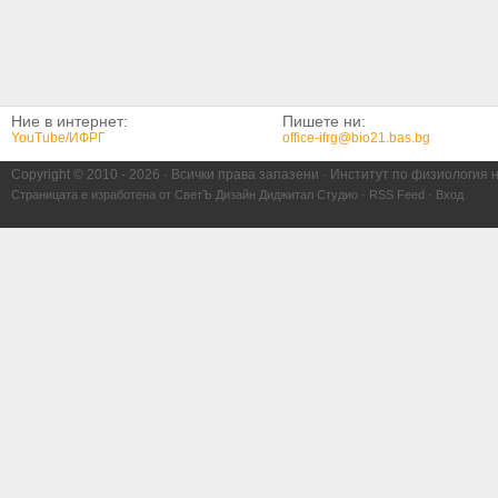
Ние в интернет:
Пишете ни:
YouTube/ИФРГ
office-ifrg@bio21.bas.bg
Copyright © 2010 -
2026 · Всички права запазени · Институт по физиология 
Страницата е изработена от
СветЪ Дизайн Диджитал Студио
·
RSS Feed
·
Вход