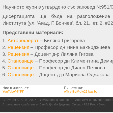
Научното жури в утвърдено със заповед N:951/02
Дисертацията ще бъде на разположение
Института (ул. ‘Акад. Г. Бончев’, бл. 21., ет. 2, #22
Представени материали:
Автореферат
– Биляна Григорова
Рецензия
– Професор дн Нина Бакърджиева
Рецензия
– Доцент д-р Лиляна Гигова
Становище
– Професор дн Климентина Деми
Становище
– Професор дн Диана Петкова
Становище
– Доцент д-р Мариела Оджакова
Ние в интернет:
Пишете ни:
YouTube/ИФРГ
office-ifrg@bio21.bas.bg
Copyright © 2010 -
2026 · Всички права запазени · Институт по физиология 
Страницата е изработена от
СветЪ Дизайн Диджитал Студио
·
RSS Feed
·
Вход