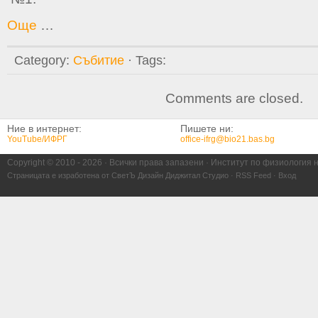
Още
…
Category:
Събитие
· Tags:
Comments are closed.
Ние в интернет:
Пишете ни:
YouTube/ИФРГ
office-ifrg@bio21.bas.bg
Copyright © 2010 -
2026 · Всички права запазени · Институт по физиология 
Страницата е изработена от
СветЪ Дизайн Диджитал Студио
·
RSS Feed
·
Вход