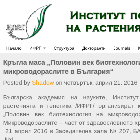
Начало
ИФРГ
Структура
Докторанти
Journals
Кръгла маса „Половин век биотехнолог
микроводораслите в България“
Posted by
Shadow
on четвъртък, април 21, 2016 
Българска aкадемия на науките, Институ
растенията и генетика /ИФРГ/ организират 
„Половин век биотехнология на микроводо
Микроводораслите – част от здравословното х
21 април 2016 в Заседателна зала № 207, БАН
№1.