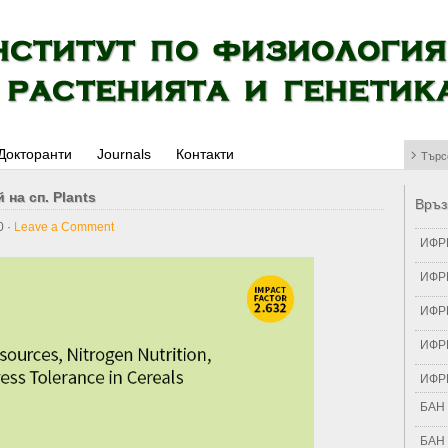
Докторанти
Journals
Контакти
 на сп. Plants
Връз
0 ·
Leave a Comment
ИФРГ
ИФР
ИФРГ
ИФРГ
ИФРГ
БАН 
БАН 