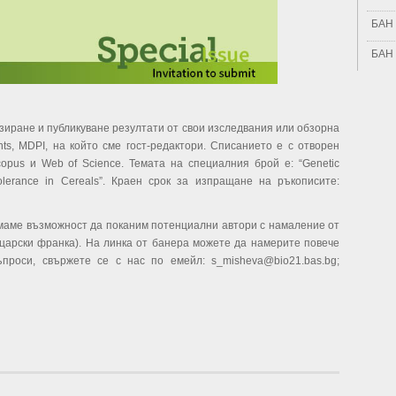
БАН 
БАН 
зиране и публикуване резултати от свои изследвания или обзорна
ts, MDPI, на който сме гост-редактори. Списанието е с отворен
opus и Web of Science. Темата на специалния брой е: “Genetic
 Tolerance in Cereals”. Краен срок за изпращане на ръкописите:
имаме възможност да поканим потенциални автори с намаление от
царски франка). На линка от банера можете да намерите повече
роси, свържете се с нас по емейл: s_misheva@bio21.bas.bg;