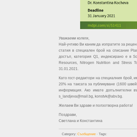
Уважаеми колеги,
Най-учтиво Ви каним да изпратите за рецен
статия в специален брой на списание Plan
достъп, категория Q1, индексирано е в Sc
Resources, Nitrogen Nutrition and Stress
31.01.2021.
Като гост-редактори на специалния брой, 
20% на таксата за публикуване (1600 швей
информация. Ако имате допълнителни въп
s_landjeva@mail.bg, konstvk@abv.bg.
Желаем Ви здраве и ползотворна работа!
Поздрави,
Светлана и Константина
Category:
Съобщение
· Tags: