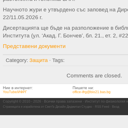
Научното жури е утвърдено със заповед на Дир
22/11.05.2026 г.
Дисертацията ще бъде на разположение в библ
Института (ул. ‘Акад. Г. Бончев’, бл. 21., ет. 2, #22
Представени документи
Category:
Защита
· Tags:
Comments are closed.
Ние в интернет:
Пишете ни:
YouTube/ИФРГ
office-ifrg@bio21.bas.bg
Copyright © 2010 -
2026 · Всички права запазени · Институт по физиология 
Страницата е изработена от
СветЪ Дизайн Диджитал Студио
·
RSS Feed
·
Вход