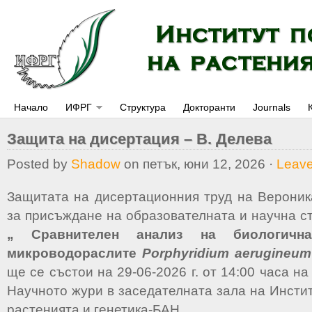
Начало
ИФРГ
Структура
Докторанти
Journals
Защита на дисертация – В. Делева
Posted by
Shadow
on петък, юни 12, 2026 ·
Leav
Защитата на дисертационния труд на Верони
за присъждане на образователната и научна ст
„
Сравнителен анализ на биологичн
микроводораслите
Porphyridium aerugineu
ще се състои на 29-06-2026 г. от 14:00 часа н
Научното жури в заседателната зала на Инсти
растенията и генетика-БАН.